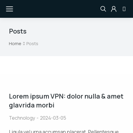
Posts
Home
Posts
You are here:
Lorem ipsum VPN: dolor nulla & amet
glavrida morbi
Technology
2024-03-05
Ligula vel urna accumsan placerat. Pellentesque